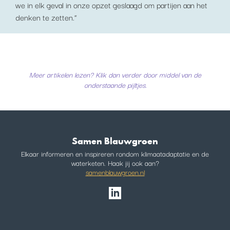
we in elk geval in onze opzet geslaagd om partijen aan het
denken te zetten.”
Meer artikelen lezen? Klik dan verder door middel van de
onderstaande pijltjes.
Samen Blauwgroen
Elkaar informeren en inspireren rondom klimaatadaptatie en de
waterketen. Haak jij ook aan?
samenblauwgroen.nl