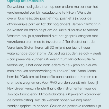
Oproep tot omdenken
De webinar nodigde uit om op een andere manier naar het
verdienmodel van klimaatadaptatie te kijken. Want de
overall businesscase positief mag positief zijn, voor de
afzonderlijke partijen ligt dat nog anders. Jeroen: “Inzicht in
de kosten en baten helpt om de juiste discussie te voeren.
Waarom zou je bijvoorbeeld niet het gesprek aangaan met
verzekeraars om mee te investeren? Ter illustratie: in de
Verenigde Staten keren zij 30 miljard per jaar uit voor
waterschade door storm. Dat bedrag zouden ze ook – deels
- aan preventie kunnen uitgeven.” “Om klimaatadaptie te
versnellen, is het goed naar ieders rol te kijken en nieuwe
manieren van samenwerking te zoeken”, valt Anne-Marie
hem bij. “Ook om tot financiële constructies te komen die
drempels wegnemen. Voor RVO worden vanuit mijn bedrijf
NextGreen verschillende financiële instrumenten voor de
Toolbox financiering klimaatadaptatie
, uitgewerkt waaronder
de baatbelasting. Met de webinar hopen we nog meer
zaadjes geplant te hebben. Gezien de positieve reacties zijn