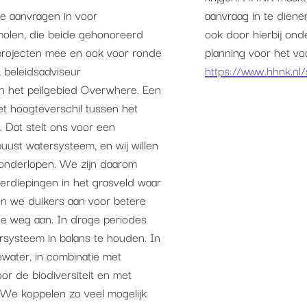
 aanvragen in voor
aanvraag in te diene
olen, die beide gehonoreerd
ook door hierbij ond
projecten mee en ook voor ronde
planning voor het vo
, beleidsadviseur
https://www.hhnk.nl/
 in het peilgebied Overwhere. Een
het hoogteverschil tussen het
. Dat stelt ons voor een
ust watersysteem, en wij willen
 onderlopen. We zijn daarom
erdiepingen in het grasveld waar
n we duikers aan voor betere
de weg aan. In droge periodes
systeem in balans te houden. In
water, in combinatie met
or de biodiversiteit en met
. We koppelen zo veel mogelijk