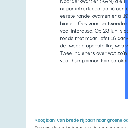
Noorderkwartier (KAN) die 
najaar introduceerde, is een 
eerste ronde kwamen er al 1
binnen. Ook voor de tweede o
veel interesse. Op 23 juni sl
ronde met maar liefst 16 aan
de tweede openstelling was v
Twee indieners over wat zo’n 
voor hun plannen kan beteke
Kooglaan: van brede rijbaan naar groene o
Een van de projecten die in de eerste ronde