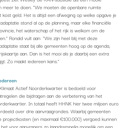
om meer te doen. “We moeten de openbare ruimte
 kost geld. Het is altijd een afweging op welke opgave je
tadaptatie stond al op de planning, maar elke financiële
rovincie, het waterschap of het rijk is welkom om de
len.” Ronald vult aan: “We zijn heel blij met deze
tadaptatie staat bij alle gemeenten hoog op de agenda,
jskaartje aan. Dan is het mooi als je daarbij een extra
ijgt. Zo maakt iedereen kans.”
iedereen
Klimaat Actief Noorderkwartier is bedoeld voor
tregelen die bijdragen aan de verbetering van het
derkwartier. In totaal heeft HHNK hier twee miljoen euro
verdeeld over drie aanvraagrondes. Waarbij gemeenten
e projectkosten (en maximaal €100.000) vergoed kunnen
 het voor aanvragers zo laagdrempelig mogelijk om een