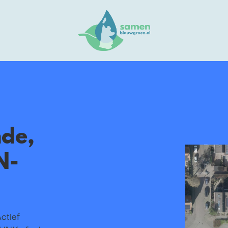
de,
N-
ctief