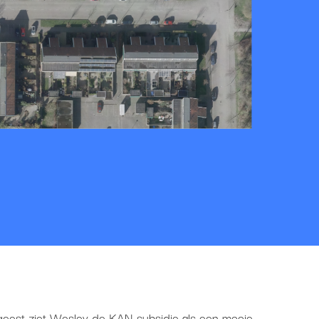
tgeest ziet Wesley de KAN-subsidie als een mooie