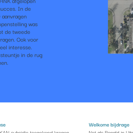
HHNK afgelopen
succes. In de
9 aanvragen
penstelling was
oot de tweede
vragen. Ook voor
eel interesse.
steuntje in de rug
nen.
ase
Welkome bijdrage
 KAN-subsidie toegekend kregen,
Net als Ronald in Ui