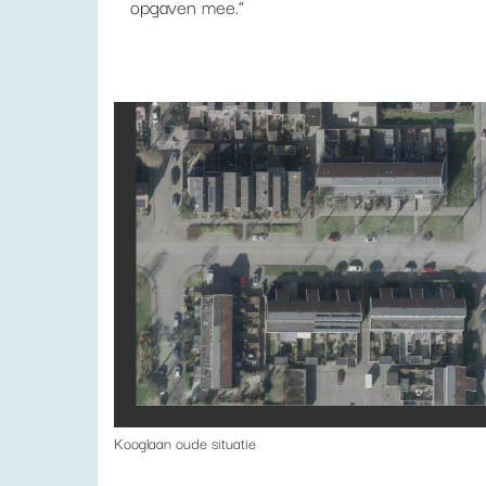
opgaven mee.”
Kooglaan oude situatie