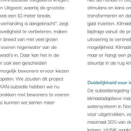
in Uitgeest, waarbij de grootste
stimulans en kans 
 was een 10 meter brede,
transformeren en dat
 verharding is aangebracht”, zegt
gaat inzetten. Klimaa
sveiligheid te verbeteren, maken
bijdrage vanuit de p
r breed van met veel groen
uitvoering te versnel
 voeren regenwater van de
mogelijkheid. Klimaa
wadi’s in. Daar kan het in de
maar er hangt een pri
er ook een gescheiden
steuntje in de rug kr
l mogelijk bewoners ervoor kiezen
oppelen. We zouden dit project
Duidelijkheid voor 
 KAN-subsidie hebben we nu
De subsidieregeling 
sprekken met bewoners te voeren
klimaatadaptieve maa
 Zo kunnen we samen meer
watersysteem in Noor
voor uitgetrokken, 
maximaal 30% van d
krijgen. HHNK maakt