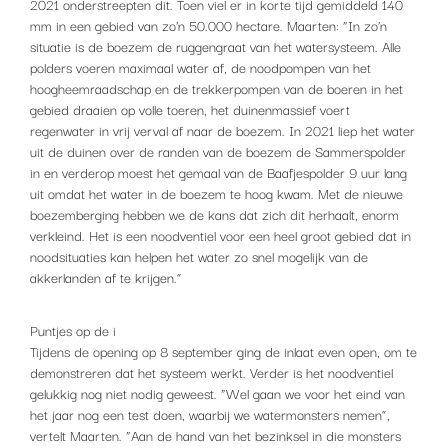
2021 onderstreepten dit. Toen viel er in korte tijd gemiddeld 140
mm in een gebied van zo’n 50.000 hectare. Maarten: “In zo’n
situatie is de boezem de ruggengraat van het watersysteem. Alle
polders voeren maximaal water af, de noodpompen van het
hoogheemraadschap en de trekkerpompen van de boeren in het
gebied draaien op volle toeren, het duinenmassief voert
regenwater in vrij verval af naar de boezem. In 2021 liep het water
uit de duinen over de randen van de boezem de Sammerspolder
in en verderop moest het gemaal van de Baafjespolder 9 uur lang
uit omdat het water in de boezem te hoog kwam. Met de nieuwe
boezemberging hebben we de kans dat zich dit herhaalt, enorm
verkleind. Het is een noodventiel voor een heel groot gebied dat in
noodsituaties kan helpen het water zo snel mogelijk van de
akkerlanden af te krijgen.”
Puntjes op de i
Tijdens de opening op 8 september ging de inlaat even open, om te
demonstreren dat het systeem werkt. Verder is het noodventiel
gelukkig nog niet nodig geweest. “Wel gaan we voor het eind van
het jaar nog een test doen, waarbij we watermonsters nemen”,
vertelt Maarten. “Aan de hand van het bezinksel in die monsters