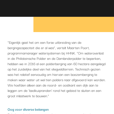
“Eigenlijk gaat het om een forse uitbreiding van de
bergingscapaciteit die er al was”, vertelt Maarten Poort,
programmamanager watersystemen bij HHNK. “Om wateroverlast
in de Philisteinsche Polder en de Damlanderpolder te beperken,
hebben we in 2016 al een polderberging van 60 hectare aangelegd
op het zuidelijke deel van het vliegveldterrein. Technisch gezien
was het relatief eenvoudig om hiervan een boezemberging te
maken waar water uit wel tien polders naar afgevoerd kan worden.
We hoefden alleen aan de noord- en oostkant een dijk aan te
leggen om de ‘badkuipranden’ rond het gebied te sluiten en een
groot inlaatwerk te bouwen.”
Oog voor diverse belangen