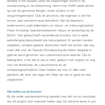
Behalve in het bouwen zaten de inspanningen vooral in de
voorbereiding en de afstemming. Hierin trok HHNK deels samen
op met de gemeente Bergen, onder andere in het
vergunningentraject. Ook de provincie, die eigenaar is van het
terrein, was uiteraard nauw betrokken. Net als bewoners,
ondernemers zoals bollentelers, en natuur- en milieuorganisaties.
Pieter Korstanje, beleidsmedewerker natuur en landschap bij de
BUCH: “Het gebied heeft verschillende functies. Het is naast
waterberging bijvoorbeeld ook natuurgebied. Er worden honden
uitgelaten, schapen geweid. Bovendien heeft het terrein, dat nog
maar vlak voor de Tweede Wereldoorlog als militair vliegveld in
gebruik werd genomen, een cultuurhistorische waarde. Des te
belangrijker is het dat je wat je doet, gebeurt met respect en oog
voor het landschap, de cultuurhistorie en de
ontstaansgeschiedenis. Daar hebben we met z’n allen naar
gekeken, elk door zijn eigen bril. Maar we zijn er goed en snel
uitgekomen.”
Alle ballen op de boezem
Bij die snelle overeenstemming speelde mee dat nut en noodzaak
van dit project voor iedereen helder was. De extreme buien in juni