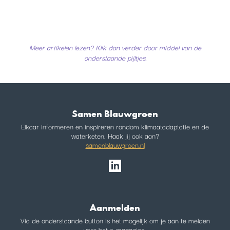
Meer artikelen lezen? Klik dan verder door middel van de
onderstaande pijltjes.
Samen Blauwgroen
Elkaar informeren en inspireren rondom klimaatadaptatie en de
waterketen. Haak jij ook aan?
samenblauwgroen.nl
Aanmelden
Via de onderstaande button is het mogelijk om je aan te melden
voor het e-magazine.