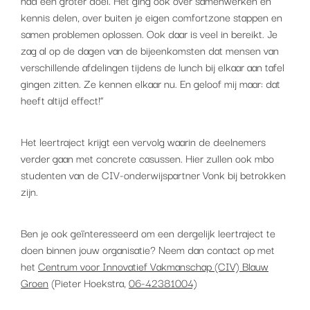
had een groter doel. Het ging ook over samenwerken en
kennis delen, over buiten je eigen comfortzone stappen en
samen problemen oplossen. Ook daar is veel in bereikt. Je
zag al op de dagen van de bijeenkomsten dat mensen van
verschillende afdelingen tijdens de lunch bij elkaar aan tafel
gingen zitten. Ze kennen elkaar nu. En geloof mij maar: dat
heeft altijd effect!”
Het leertraject krijgt een vervolg waarin de deelnemers
verder gaan met concrete casussen. Hier zullen ook mbo
studenten van de CIV-onderwijspartner Vonk bij betrokken
zijn.
Ben je ook geïnteresseerd om een dergelijk leertraject te
doen binnen jouw organisatie? Neem dan contact op met
het
Centrum voor Innovatief Vakmanschap (CIV) Blauw
Groen
(Pieter Hoekstra,
06-42381004)